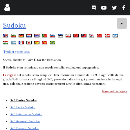
Sudoku
Traduci questo sito.
Special thanks to
Lore U
for the translation
Il
Sudoku
è un rompicapo con regole semplici e soluzioni impegnative.
Le regole
del sudoku sono semplici. Devi inserire un numero da 1 a 9 in ogni cella di una
griglia 9×9 formata da 9 regioni 3×3, partendo dalle cifre già presenti nelle celle. In ogni
riga, colonna e regione devono essere presenti tutte le cifre, senza ripetizioni.
Nascondi le regole
3x3 Basico Sudoku
3x3 Facile Sudoku
3x3 Intermedio Sudoku
3x3 Avanzato Sudoku
3x3 Estremo Sudoku