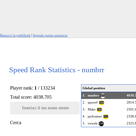
Rimuovi la pubblicità
|
Segnala questo annuncio
Speed Rank Statistics - numbrr
Player rank:
1
/ 133234
Global position
1.
numbrr
4038.
322
Total score: 4038.705
2.
qqwref
2814.
266
Inserisci il tuo nome utente
3.
Make
2501.
286
4.
jaybrainer
2338.
275
Cerca
5.
vowels
2325.
216