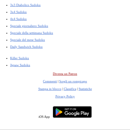
3x3 Diabolico Sudoku
3x4 Sudoku
4x4 Sudoku
Speciale giornaliero Sudoku
Speciale della settimana Sudoku
Speciale del mese Sudoku
Daily Sandwich Sudoku
Killer Sudoku
Jigsaw Sudoku
Diventa un Patron
Commenti
|
Scegli un rompicapo
Stampa in blocco
|
Classifica
|
Statistiche
Privacy Policy
iOS App