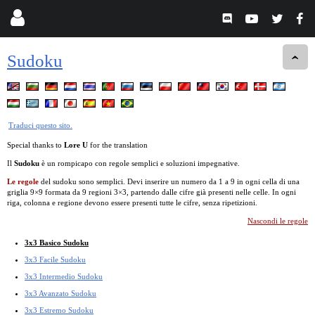
Sudoku
Traduci questo sito.
Special thanks to
Lore U
for the translation
Il
Sudoku
è un rompicapo con regole semplici e soluzioni impegnative.
Le regole
del sudoku sono semplici. Devi inserire un numero da 1 a 9 in ogni cella di una
griglia 9×9 formata da 9 regioni 3×3, partendo dalle cifre già presenti nelle celle. In ogni
riga, colonna e regione devono essere presenti tutte le cifre, senza ripetizioni.
Nascondi le regole
3x3 Basico Sudoku
3x3 Facile Sudoku
3x3 Intermedio Sudoku
3x3 Avanzato Sudoku
3x3 Estremo Sudoku